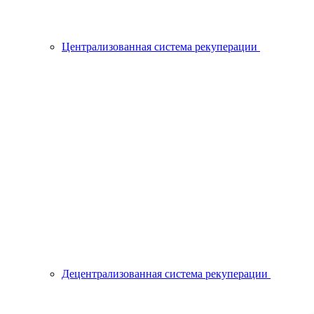
Централизованная система рекуперации
Децентрализованная система рекуперации